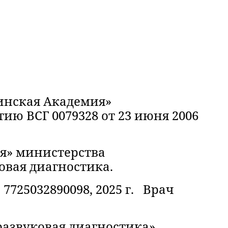
инская Академия»
ию ВСГ 0079328 от 23 июня 2006
я» министерства
ковая диагностика.
725032890098, 2025 г. Врач
развуковая диагностика».